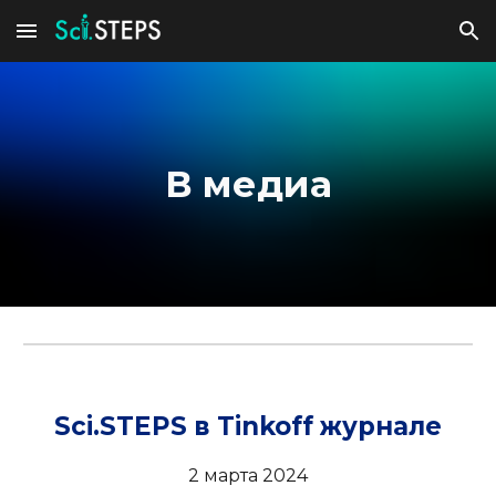
Skip to main content
Skip to navigation
В медиа
Sci.STEPS в
Tinkoff журнале
2
марта
202
4